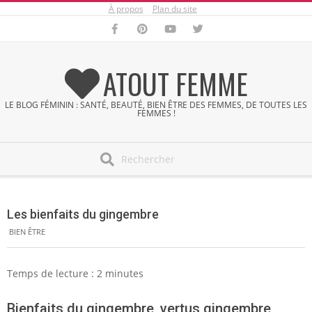
À propos
Plan du site
Skip
to
content
ATOUT FEMME
LE BLOG FÉMININ : SANTÉ, BEAUTÉ, BIEN ÊTRE DES FEMMES, DE TOUTES LES
FEMMES !
Search
Secondary
Navigation
Les bienfaits du gingembre
Menu
BIEN ÊTRE
Temps de lecture :
2
minutes
Bienfaits du gingembre, vertus gingembre,