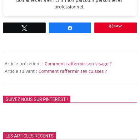
domaines et à enrichir mon parcours personnel et
professionnel.
Save
Tweetez
Partagez
2010-
10-
Article précédent :
Comment raffermir son visage ?
30
Article suivant :
Comment raffermir ses cuisses ?
SUIVEZ NOUS SUR PINTEREST !
LES ARTICLES RÉCENTS