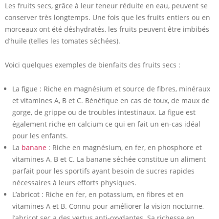
Les fruits secs, grâce à leur teneur réduite en eau, peuvent se
conserver très longtemps. Une fois que les fruits entiers ou en
morceaux ont été déshydratés, les fruits peuvent être imbibés
d’huile (telles les tomates séchées).
Voici quelques exemples de bienfaits des fruits secs :
La figue : Riche en magnésium et source de fibres, minéraux
et vitamines A, B et C. Bénéfique en cas de toux, de maux de
gorge, de grippe ou de troubles intestinaux. La figue est
également riche en calcium ce qui en fait un en-cas idéal
pour les enfants.
La
banane
: Riche en magnésium, en fer, en phosphore et
vitamines A, B et C. La banane séchée constitue un aliment
parfait pour les sportifs ayant besoin de sucres rapides
nécessaires à leurs efforts physiques.
L’abricot : Riche en fer, en potassium, en fibres et en
vitamines A et B. Connu pour améliorer la vision nocturne,
l’
abricot sec
a des vertus anti-oxydantes. Sa richesse en