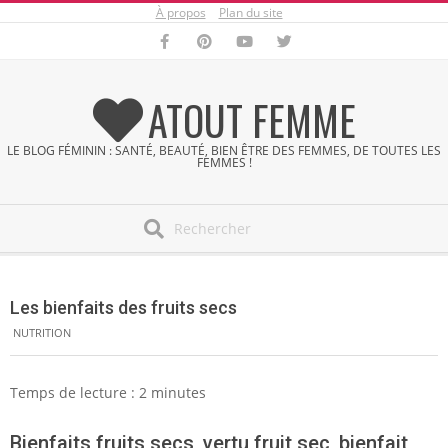
À propos
Plan du site
Skip
to
content
ATOUT FEMME
LE BLOG FÉMININ : SANTÉ, BEAUTÉ, BIEN ÊTRE DES FEMMES, DE TOUTES LES
FEMMES !
Search
Secondary
Navigation
Les bienfaits des fruits secs
Menu
NUTRITION
Temps de lecture :
2
minutes
Bienfaits fruits secs, vertu fruit sec, bienfait