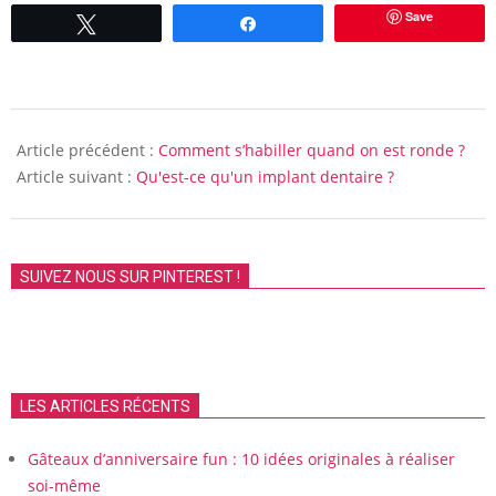
Save
Tweetez
Partagez
2011-
04-
Article précédent :
Comment s’habiller quand on est ronde ?
09
Article suivant :
Qu'est-ce qu'un implant dentaire ?
SUIVEZ NOUS SUR PINTEREST !
LES ARTICLES RÉCENTS
Gâteaux d’anniversaire fun : 10 idées originales à réaliser
soi-même