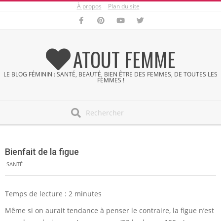
À propos
Plan du site
Skip
to
content
ATOUT FEMME
LE BLOG FÉMININ : SANTÉ, BEAUTÉ, BIEN ÊTRE DES FEMMES, DE TOUTES LES
FEMMES !
Search
Secondary
Navigation
Bienfait de la figue
Menu
SANTÉ
Temps de lecture :
2
minutes
Même si on aurait tendance à penser le contraire, la figue n’est