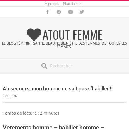
À propos
Plan du site
Skip
to
content
ATOUT FEMME
LE BLOG FÉMININ : SANTÉ, BEAUTÉ, BIEN ÊTRE DES FEMMES, DE TOUTES LES
FEMMES !
Search
Secondary
Navigation
Au secours, mon homme ne sait pas s’habiller !
Menu
FASHION
Temps de lecture :
2
minutes
Vetements homme – habiller homme –