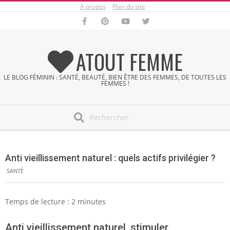
À propos
Plan du site
Skip
to
content
ATOUT FEMME
LE BLOG FÉMININ : SANTÉ, BEAUTÉ, BIEN ÊTRE DES FEMMES, DE TOUTES LES
FEMMES !
Search
Secondary
Navigation
Anti vieillissement naturel : quels actifs privilégier ?
Menu
SANTÉ
Temps de lecture :
2
minutes
Anti vieillissement naturel, stimuler