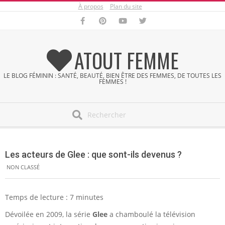
À propos
Plan du site
Skip
to
content
ATOUT FEMME
LE BLOG FÉMININ : SANTÉ, BEAUTÉ, BIEN ÊTRE DES FEMMES, DE TOUTES LES
FEMMES !
Search
Secondary
Navigation
Les acteurs de Glee : que sont-ils devenus ?
Menu
NON CLASSÉ
Temps de lecture :
7
minutes
Dévoilée en 2009, la série
Glee
a chamboulé la télévision