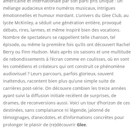
américaine et internationale par son parti pris unique : un
mélange audacieux entre numéros musicaux, intrigues
émotionnelles et humour mordant. L’univers du Glee Club, au
lycée McKinley, a séduit une génération entière, provoqué
débats, rires, larmes, et même inspiré bien des vocations.
Nombre de spectateurs se rappellent telle chanson, tel
épisode, ou même la première fois qu’ils ont découvert Rachel
Berry ou Finn Hudson. Mais après six saisons et une multitude
de rebondissements à l’écran comme en coulisses, où en sont
les comédiens et créateurs qui ont construit ce phénomène
audiovisuel ? Leurs parcours, parfois glorieux, souvent
inattendus, racontent bien plus qu’une simple suite de
carrières post-série. On découvre combien les treize années
ayant suivi la diffusion initiale recèlent de surprises, de
drames, de reconversions aussi. Voici un tour d’horizon de ces
destinées, sans complaisance ni légende, jalonné de
témoignages, d’anecdotes, et d’informations concrètes pour
prolonger le plaisir de (re)découvrir
Glee
.