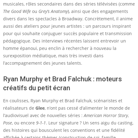
musicales, rôles secondaires dans des séries télévisées (comme
The Good Wife
ou
Grey’s Anatomy
), ainsi que des engagements
divers dans les spectacles à Broadway. Concrètement, il anime
aussi des ateliers pour jeunes artistes : un parcours inspirant
pour qui souhaite conjuguer succès populaire et transmission
pédagogique. Des interviews récentes laissent entrevoir un
homme épanoui, peu enclin à rechercher à nouveau la
surexposition médiatique, mais très investi dans
l’accompagnement des jeunes talents.
Ryan Murphy et Brad Falchuk : moteurs
créatifs du petit écran
En coulisses, Ryan Murphy et Brad Falchuk, scénaristes et
réalisateurs de
Glee
, n’ont pas cessé d’alimenter le monde de
l’audiovisuel avec de nouvelles séries :
American Horror Story
,
Pose
, ou encore
9-1-1
. Leur signature ? Un sens aigu du casting,
des histoires qui bousculent les conventions et une fidélité
affichée à certains thèmes (construction de soi, famille,