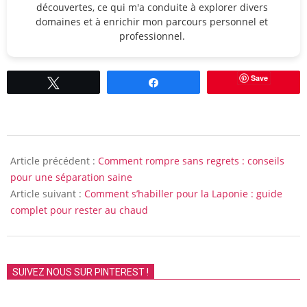
découvertes, ce qui m'a conduite à explorer divers
domaines et à enrichir mon parcours personnel et
professionnel.
Save
Tweetez
Partagez
2026-
01-
Article précédent :
Comment rompre sans regrets : conseils
20
pour une séparation saine
Article suivant :
Comment s’habiller pour la Laponie : guide
complet pour rester au chaud
SUIVEZ NOUS SUR PINTEREST !