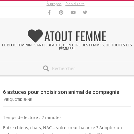
À propos
Plan du site
Skip
to
content
ATOUT FEMME
LE BLOG FÉMININ : SANTÉ, BEAUTÉ, BIEN ÊTRE DES FEMMES, DE TOUTES LES
FEMMES !
Search
Secondary
Navigation
6 astuces pour choisir son animal de compagnie
Menu
VIE QUOTIDIENNE
Temps de lecture :
2
minutes
Entre chiens, chats, NAC… votre cœur balance ? Adopter un