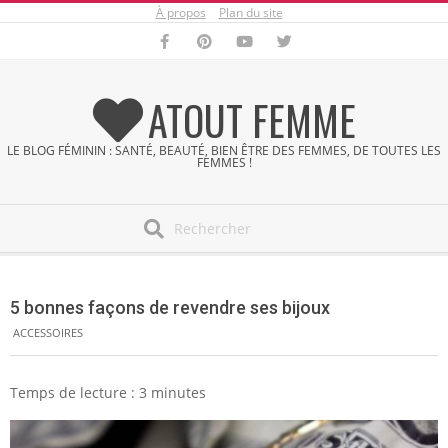
À propos
Plan du site
Skip
to
content
ATOUT FEMME
LE BLOG FÉMININ : SANTÉ, BEAUTÉ, BIEN ÊTRE DES FEMMES, DE TOUTES LES
FEMMES !
Search
Secondary
Navigation
5 bonnes façons de revendre ses bijoux
Menu
ACCESSOIRES
Temps de lecture :
3
minutes