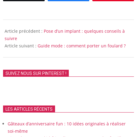
2019-
01-
Article précédent :
Pose d’un implant : quelques conseils à
30
suivre
Article suivant :
Guide mode : comment porter un foulard ?
SUIVEZ NOUS SUR PINTEREST !
LES ARTICLES RÉCENTS
Gâteaux d’anniversaire fun : 10 idées originales à réaliser
soi-même