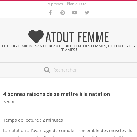
À propos
Plan du site
Skip
to
content
ATOUT FEMME
LE BLOG FÉMININ : SANTÉ, BEAUTÉ, BIEN ÊTRE DES FEMMES, DE TOUTES LES
FEMMES !
Search
Secondary
Navigation
4 bonnes raisons de se mettre à la natation
Menu
SPORT
Temps de lecture :
2
minutes
La natation a l’avantage de cumuler l’ensemble des muscles du